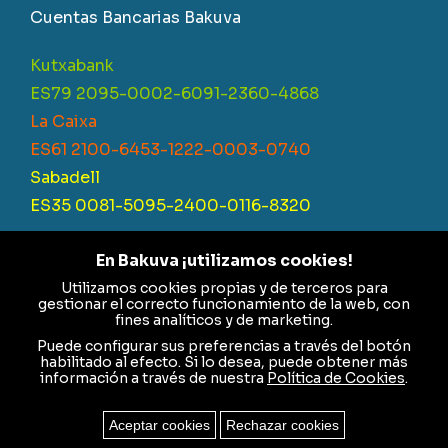
Cuentas Bancarias Bakuva
Kutxabank
ES79 2095-0002-6091-2360-4868
La Caixa
ES61 2100-6453-1222-0003-0740
Sabadell
ES35 0081-5095-2400-0116-8320
En Bakuva ¡utilizamos cookies!
Utilizamos cookies propias y de terceros para
Fundación Bakuva Integración Social – CIF G95548822 –
gestionar el correcto funcionamiento de la web, con
Inscrita en el Registro de Fundaciones con el Número F-235
fines analíticos y de marketing.
Puede configurar sus preferencias a través del botón
Aviso Legal
|
Política de cookies
|
Política de
habilitado al efecto. Si lo desea, puede obtener más
información a través de nuestra
Política de Cookies
.
privacidad
Aceptar cookies
Rechazar cookies
© 2024 TODOS LOS DERECHOS RESERVADOS