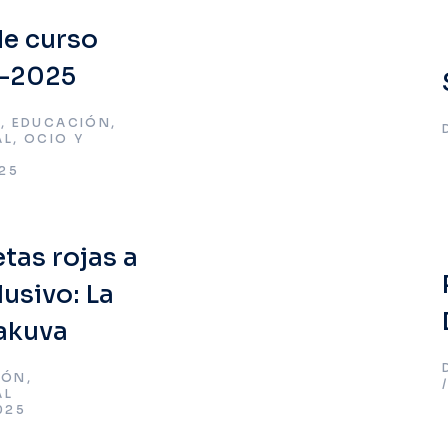
de curso
-2025
S
,
EDUCACIÓN
,
AL
,
OCIO Y
025
tas rojas a
lusivo: La
Bakuva
IÓN
,
AL
025