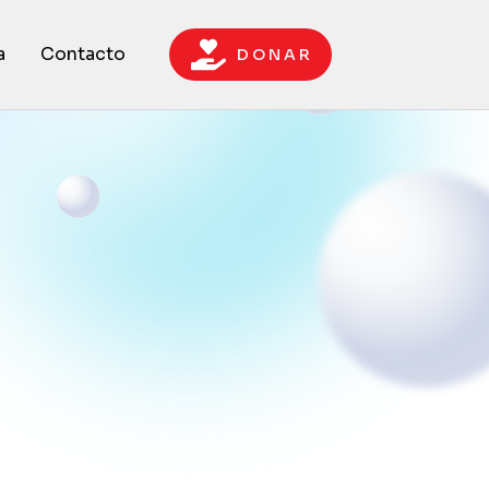
a
Contacto
D O N A R