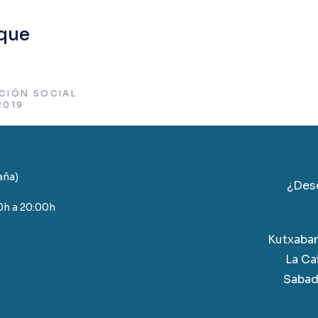
 que
CIÓN SOCIAL
2019
aña)
¿Dese
0h a 20:00h
Kutxaba
La Ca
Sabad