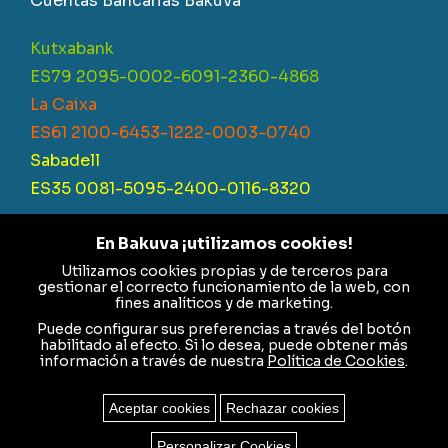
Cuentas Bancarias Bakuva
Kutxabank
ES79 2095-0002-6091-2360-4868
La Caixa
ES61 2100-6453-1222-0003-0740
Sabadell
ES35 0081-5095-2400-0116-8320
En Bakuva ¡utilizamos cookies!
Utilizamos cookies propias y de terceros para
Fundación Bakuva Integración Social – CIF G95548822 –
gestionar el correcto funcionamiento de la web, con
Inscrita en el Registro de Fundaciones con el Número F-235
fines analíticos y de marketing.
Puede configurar sus preferencias a través del botón
Aviso Legal
|
Política de cookies
|
Política de
habilitado al efecto. Si lo desea, puede obtener más
información a través de nuestra
Política de Cookies
.
privacidad
Aceptar cookies
Rechazar cookies
© 2024 TODOS LOS DERECHOS RESERVADOS
Personalizar Cookies