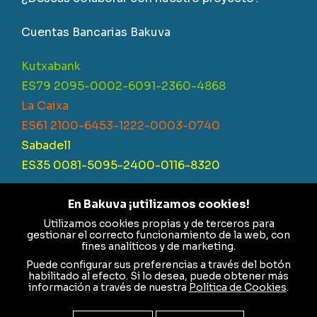
Cuentas Bancarias Bakuva
Kutxabank
ES79 2095-0002-6091-2360-4868
La Caixa
ES61 2100-6453-1222-0003-0740
Sabadell
ES35 0081-5095-2400-0116-8320
En Bakuva ¡utilizamos cookies!
Utilizamos cookies propias y de terceros para
Fundación Bakuva Integración Social – CIF G95548822 –
gestionar el correcto funcionamiento de la web, con
Inscrita en el Registro de Fundaciones con el Número F-235
fines analíticos y de marketing.
Puede configurar sus preferencias a través del botón
Aviso Legal
|
Política de cookies
|
Política de
habilitado al efecto. Si lo desea, puede obtener más
información a través de nuestra
Política de Cookies
.
privacidad